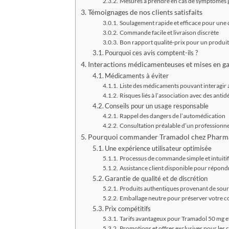
Mesures à prendre en cas de symptômes 
Témoignages de nos clients satisfaits
Soulagement rapide et efficace pour une
Commande facile et livraison discrète
Bon rapport qualité-prix pour un produit 
Pourquoi ces avis comptent-ils ?
Interactions médicamenteuses et mises en g
Médicaments à éviter
Liste des médicaments pouvant interagir 
Risques liés à l’association avec des anti
Conseils pour un usage responsable
Rappel des dangers de l’automédication
Consultation préalable d’un profession
Pourquoi commander Tramadol chez Pharma
Une expérience utilisateur optimisée
Processus de commande simple et intuitif
Assistance client disponible pour répond
Garantie de qualité et de discrétion
Produits authentiques provenant de sourc
Emballage neutre pour préserver votre co
Prix compétitifs
Tarifs avantageux pour Tramadol 50 mg 
Promotions et offres exclusives pour les cl