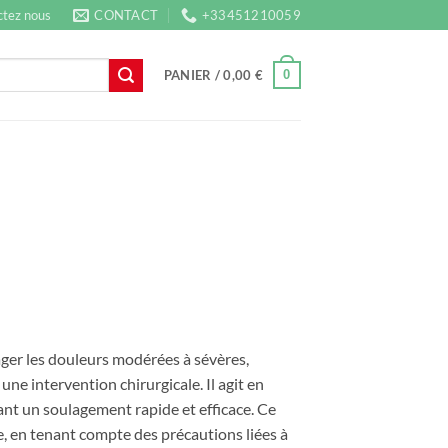
tez nous
CONTACT
+33451210059
0
PANIER /
0,00
€
ager les douleurs modérées à sévères,
ne intervention chirurgicale. Il agit en
rant un soulagement rapide et efficace. Ce
e, en tenant compte des précautions liées à