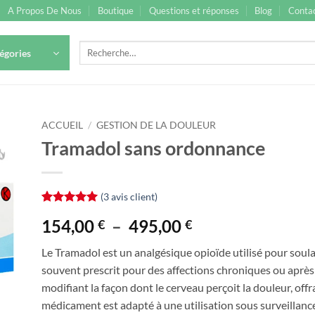
A Propos De Nous
Boutique
Questions et réponses
Blog
Contac
Recherche
égories
pour :
ACCUEIL
/
GESTION DE LA DOULEUR
Tramadol sans ordonnance
(
3
avis client)
Noté
3
5
sur
Plage
154,00
–
495,00
€
€
5 basé sur
notations
de
client
Le Tramadol est un analgésique opioïde utilisé pour soul
prix :
souvent prescrit pour des affections chroniques ou après u
154,00 €
modifiant la façon dont le cerveau perçoit la douleur, off
à
médicament est adapté à une utilisation sous surveillanc
495,00 €