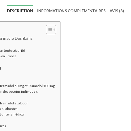
DESCRIPTION
INFORMATIONS COMPLÉMENTAIRES
AVIS (3)
harmacie Des Bains
n toute sécurité
e en France
l
Tramadol 50 mg et Tramadol 100 mg
on des besoins individuels
Tramadol et alcool
 allaitantes
t un avis médical
rares