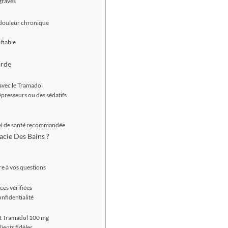
graves
 douleur chronique
fiable
arde
avec le Tramadol
dépresseurs ou des sédatifs
nel de santé recommandée
cie Des Bains ?
re à vos questions
es vérifiées
nfidentialité
et Tramadol 100 mg
ients fidèles